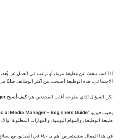
إذا كنت تبحث عن وظيفة مرنة، أو ترغب في العمل عن بُعد
الاجتماعي. هذه الوظيفة أصبحت من أكثر الوظائف طلبًا في الشركات والوكالات التسو
لكن السؤال الذي يطرحه أغلب المبتدئين هو:
كيف أصبح Social Media Manager دون خبرة؟ وما المهارات التي أحتاج إليها؟
يجيب فيديو
“How To Become A Social Media Manager – Beginners Guide”
طبيعة الوظيفة، والمهام اليومية، والمهارات المطلوبة، وال
في هذا المقال سنستعرض أهم ما جاء في الفيديو، مع نصائح