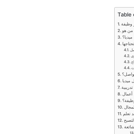
Table
ميديا؟
حتاجها
صل
وى
اع
ات
واصل؟
 ميديا
دريبية
ظيفة؟
لمجال