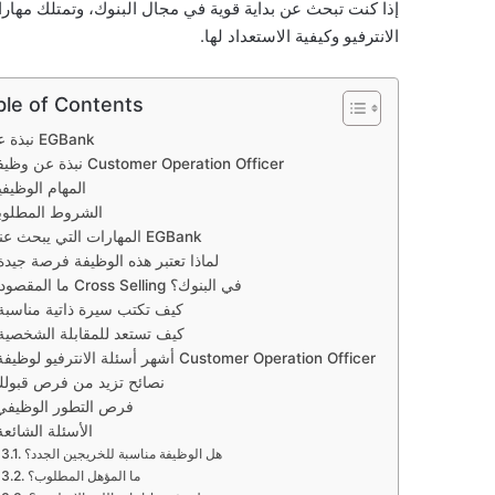
إذا كنت تبحث عن بداية قوية في مجال البنوك، وتمتلك مهار
الانترفيو وكيفية الاستعداد لها.
ble of Contents
نبذة عن EGBank
نبذة عن وظيفة Customer Operation Officer
المهام الوظيفي
الشروط المطلوب
المهارات التي يبحث عنها EGBank
لماذا تعتبر هذه الوظيفة فرصة جيدة
ما المقصود بـ Cross Selling في البنوك؟
كيف تكتب سيرة ذاتية مناسبة
كيف تستعد للمقابلة الشخصية
أشهر أسئلة الانترفيو لوظيفة Customer Operation Officer
نصائح تزيد من فرص قبول
فرص التطور الوظيفي
الأسئلة الشائعة
هل الوظيفة مناسبة للخريجين الجدد؟
ما المؤهل المطلوب؟