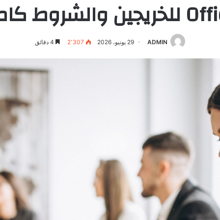
جين والشروط كاملة
ADMIN
29 يونيو، 2026
2٬307
4 دقائق