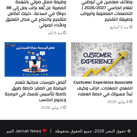
وظائف معلمين في أبوظبي
وظيفة ممثل صوتي باللهجة
للعام الدراسي 2026/2027 |
المصرية عن بُعد براتب يصل إلى 88
التخصصات المطلوبة والرواتب
دولارًا في الساعة.. دليلك الكامل
وطريقة التقديم
للتقديم والنجاح في مجال التعليق
والأداء الصوتي
منذ 3 أسابيع
منذ 6 أيام
Customer Experience Associate:
أفضل كورسات مجانية لتعلم
المهام، المهارات، الراتب وكيف
البرمجة من الصفر: خارطة طريق
تبدأ مسيرتك في خدمة العملاء
كاملة لتأسيس نفسك في البرمجة
وعلوم الحاسب
8 يوليو، 2026
2 يوليو، 2026
© حقوق النشر 2026، جميع الحقوق محفوظة |
Jannah News الثيم