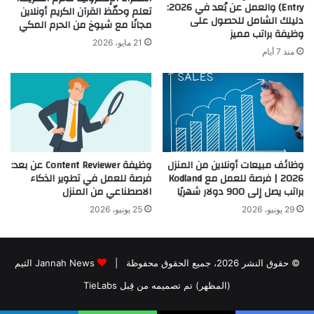
Entry) والعمل عن بُعد في 2026:
تعلم وحفّظ القرآن الكريم أونلاين
دليلك الشامل للحصول على
مجانًا مع شيوخ من الحرم المكي
وظيفة براتب مميز
21 مايو، 2026
منذ 7 أيام
وظائف مبيعات أونلاين من المنزل
وظيفة Content Reviewer عن بعد:
2026 | فرصة للعمل مع Kodland
فرصة للعمل في تطوير الذكاء
براتب يصل إلى 900 دولار شهريًا
الاصطناعي من المنزل
29 يونيو، 2026
25 يونيو، 2026
© حقوق النشر 2026، جميع الحقوق محفوظة |
Jannah News الثيم
(المظهر) تم تصميمه من قِبل TieLabs