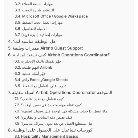
مهارات خدمة العملاء
التنظيم وإدارة الوقت
Microsoft Office / Google Workspace
مهارات العمل تحت الضغط
الانتباه للتفاصيل
مهارات إضافية (ميزة قوية)
هل الوظيفة مناسبة لك؟
مميزات وظيفة Airbnb Guest Support
كيف تستعد لمقابلة Airbnb Operations Coordinator؟
جهّز نفسك باللغة الإنجليزية
افهم طبيعة Airbnb
جهّز أمثلة عملية
راجع Excel وGoogle Sheets
تدرب على التعامل مع الضغط
أسئلة مقابلة Airbnb Operations Coordinator المتوقعة
كيف تتعامل مع ضيف غاضب؟
كيف تنظم مهام متعددة في نفس الوقت؟
ماذا تفعل إذا حدثت مشكلة في الوحدة قبل وصول الضيف؟
كيف تضمن دقة البيانات والتقارير؟
هل تستطيع العمل عن بعد بدون إشراف مباشر؟
كورسات تساعدك على الحصول على الوظيفة
Hospitality Management Basics